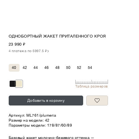
ОДНОБОРТНЫЙ ЖАКЕТ ПРИТАЛЕННОГО КРОЯ
23 990
₽
4 платежа по 5997.5 ₽
40
42
44
46
48
50
52
54
Таблица размеров
Добавить в корзину
Артикул:
ML761/plumeria
Размер на модели: 42
Параметры модели: 178/87/60/89
Базовый жакет молочно-бежевого оттенка —