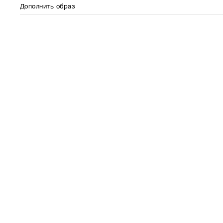
Дополнить образ
⋮⋮
⋮⋮