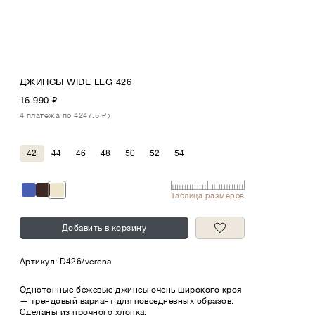
ДЖИНСЫ WIDE LEG 426
16 990
₽
4 платежа по 4247.5 ₽
42
44
46
48
50
52
54
Таблица размеров
Добавить в корзину
Артикул:
D426/verena
Однотонные бежевые джинсы очень широкого кроя
— трендовый вариант для повседневных образов.
Сделаны из прочного хлопка.