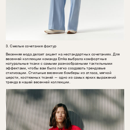
3. Смелые сочетания фактур
Весенняя мода делает акцент на нестандартных сочетаниях. Для
весенней коллекции команда Emka выбрала комфортные
натуральные ткани с самыми разнообразными тактильными
эффектами, чтобы вам было легко создавать трендовые
стилизации. Стильные весенние бомберы из атласа, мягкой
шерсти, костюмных тканей — одно из самых ярких выражений
тренда в нашей весенней коллекции.