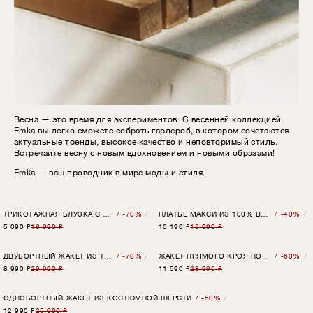
Весна — это время для экспериментов. С весенней коллекцией
Emka вы легко сможете собрать гардероб, в котором сочетаются
актуальные тренды, высокое качество и неповторимый стиль.
Встречайте весну с новым вдохновением и новыми образами!
Emka — ваш проводник в мире моды и стиля.
ТРИКОТАЖНАЯ БЛУЗКА С ДРАПИРОВКОЙ ИЗ ХЛОПКА
-70%
ПЛАТЬЕ МАКСИ ИЗ 100% ВИСКОЗЫ
-40%
⋮⋮
⋮⋮
5 090
₽
16 990 ₽
10 190
₽
16 990 ₽
ДВУБОРТНЫЙ ЖАКЕТ ИЗ ТВИДА
-70%
ЖАКЕТ ПРЯМОГО КРОЯ ПОД ПОЯС
-60%
⋮⋮
⋮⋮
8 990
₽
29 990 ₽
11 590
₽
28 990 ₽
ОДНОБОРТНЫЙ ЖАКЕТ ИЗ КОСТЮМНОЙ ШЕРСТИ
-50%
⋮⋮
12 990
₽
25 990 ₽