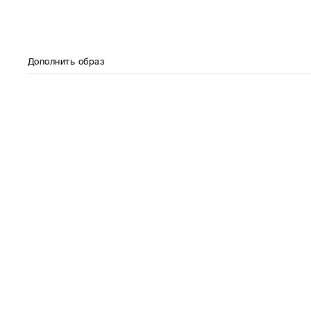
Дополнить образ
⋮⋮
⋮⋮