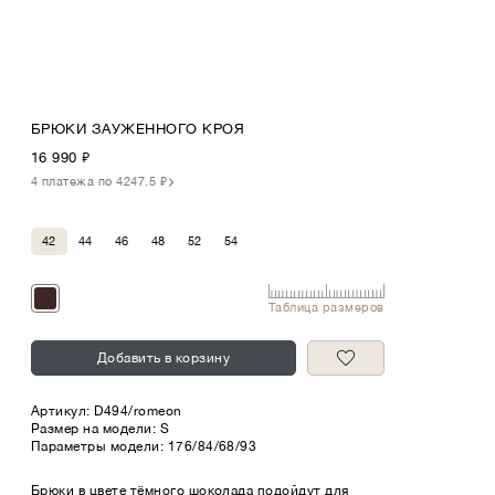
БРЮКИ ЗАУЖЕННОГО КРОЯ
16 990
₽
4 платежа по 4247.5 ₽
42
44
46
48
52
54
Таблица размеров
Добавить в корзину
Артикул:
D494/romeon
Размер на модели: S
Параметры модели: 176/84/68/93
Брюки в цвете тёмного шоколада подойдут для