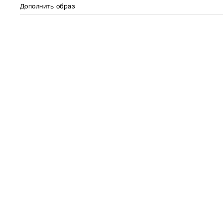
Дополнить образ
⋮⋮
⋮⋮