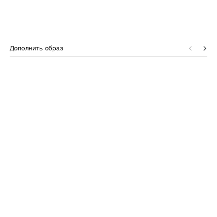
Дополнить образ
⋮⋮
⋮⋮