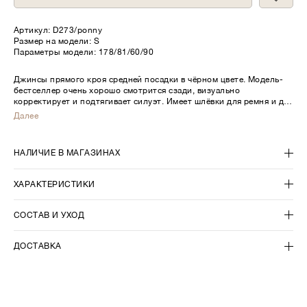
Артикул:
D273/ponny
Размер на модели: S
Параметры модели: 178/81/60/90
Джинсы прямого кроя средней посадки в чёрном цвете. Модель-
бестселлер очень хорошо смотрится сзади, визуально
корректирует и подтягивает силуэт. Имеет шлёвки для ремня и два
накладных кармана. Джинсы изготовлены с высоким содержанием
Далее
хлопка и добавлением эластана, комфортно садятся.
НАЛИЧИЕ В МАГАЗИНАХ
ХАРАКТЕРИСТИКИ
СОСТАВ И УХОД
ДОСТАВКА