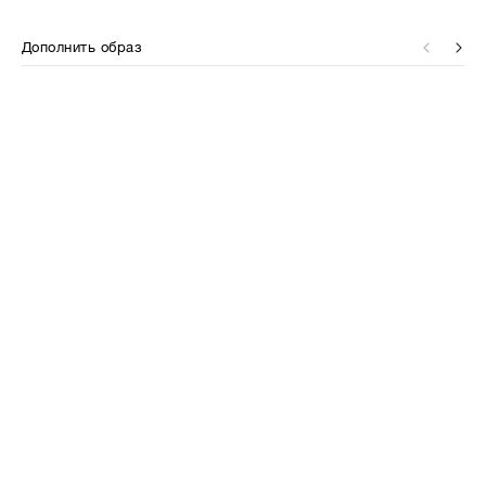
Дополнить образ
⋮⋮
⋮⋮