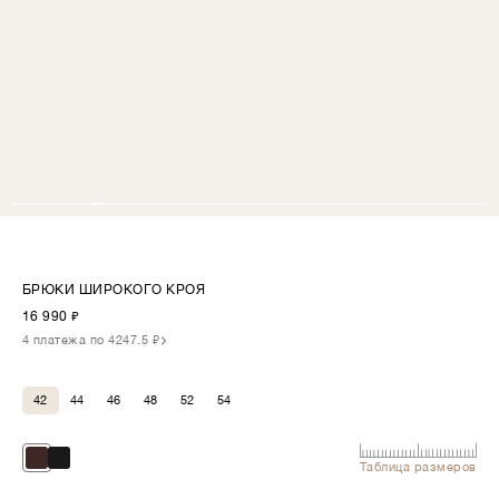
БРЮКИ ШИРОКОГО КРОЯ
16 990
₽
4 платежа по 4247.5 ₽
42
44
46
48
52
54
Таблица размеров