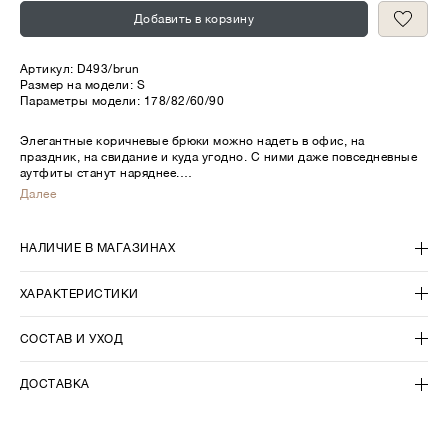
Добавить в корзину
Артикул:
D493/brun
Размер на модели: S
Параметры модели: 178/82/60/90
Элегантные коричневые брюки можно надеть в офис, на
праздник, на свидание и куда угодно. С ними даже повседневные
аутфиты станут наряднее.
Далее
Брюки отличают большие зеркальные защипы. Они открываются в
движении, добавляя образу динамики. Модель имеет полную
длину и высокую посадку. Застёгивается на крючки.
НАЛИЧИЕ В МАГАЗИНАХ
Практичный материал выполнен с добавлением вискозы, что
делает их комфортными.
ХАРАКТЕРИСТИКИ
СОСТАВ И УХОД
ДОСТАВКА