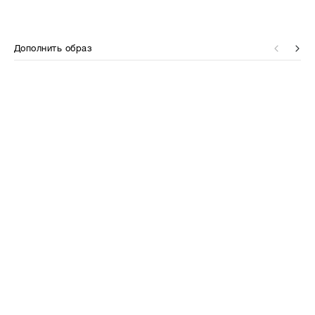
Дополнить образ
⋮⋮
⋮⋮